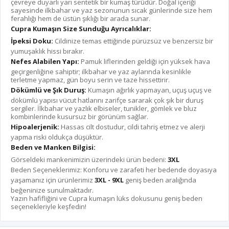
çevreye duyarlı yarı sentetik bir kumaş türüdür. Doğal içeriği
sayesinde ilkbahar ve yaz sezonunun sıcak günlerinde size hem
ferahlığı hem de üstün şıklığı bir arada sunar.
Cupra Kumaşın Size Sunduğu Ayrıcalıklar:
İpeksi Doku:
Cildinize temas ettiğinde pürüzsüz ve benzersiz bir
yumuşaklık hissi bırakır.
Nefes Alabilen Yapı:
Pamuk liflerinden geldiği için yüksek hava
geçirgenliğine sahiptir; ilkbahar ve yaz aylarında kesinlikle
terletme yapmaz, gün boyu serin ve taze hissettirir.
Dökümlü ve Şık Duruş:
Kumaşın ağırlık yapmayan, uçuş uçuş ve
dökümlü yapısı vücut hatlarını zarifçe sararak çok şık bir duruş
sergiler. İlkbahar ve yazlık elbiseler, tunikler, gömlek ve bluz
kombinlerinde kusursuz bir görünüm sağlar.
Hipoalerjenik:
Hassas cilt dostudur, cildi tahriş etmez ve alerji
yapma riski oldukça düşüktür.
Beden ve Manken Bilgisi:
Görseldeki mankenimizin üzerindeki ürün bedeni:
3XL
Beden Seçeneklerimiz: Konforu ve zarafeti her bedende doyasıya
yaşamanız için ürünlerimiz
3XL - 9XL
geniş beden aralığında
beğeninize sunulmaktadır.
Yazın hafifliğini ve Cupra kumaşın lüks dokusunu geniş beden
seçenekleriyle keşfedin!