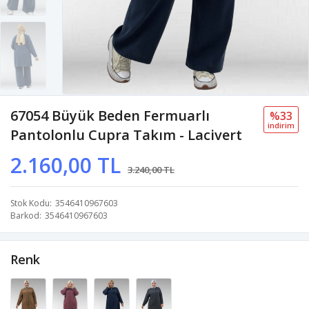
67054 Büyük Beden Fermuarlı
%33
i̇ndi̇ri̇m
Pantolonlu Cupra Takım - Lacivert
2.160,00 TL
3.240,00 TL
Stok Kodu
3546410967603
Barkod
3546410967603
Renk