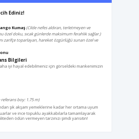
ih Ediniz!
 Mango Kumaş
(Cilde nefes aldıran, terletmeyen ve
u özel doku, sıcak günlerde maksimum ferahlık sağlar.)
nı zarifçe toparlayan, hareket özgürlüğü sunan özel ve
yonu
ns Bilgileri
ha iyi hayal edebilmeniz için görseldeki mankenimizin
 referans boy: 1.75 m)
dan şık akşam yemeklerine kadar her ortama uyum
suarlar ve ince topuklu ayakkabılarla tamamlayarak
. Kaliteden ödün vermeyen tarzınızı şimdi yansıtın!