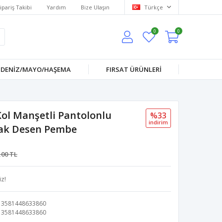
ipariş Takibi
Yardım
Bize Ulaşın
Türkçe
0
0
DENİZ/MAYO/HAŞEMA
FIRSAT ÜRÜNLERİ
ol Manşetli Pantolonlu
%33
i̇ndi̇ri̇m
ak Desen Pembe
,00 TL
z!
3581448633860
3581448633860