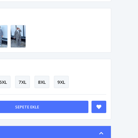
6XL
7XL
8XL
9XL
SEPETE EKLE