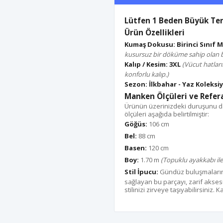
Lütfen 1 Beden Büyük Terc
Ürün Özellikleri
Kumaş Dokusu:
Birinci Sınıf
kusursuz bir döküme sahip olan b
Kalıp / Kesim:
3XL
(Vücut hatları
konforlu kalıp.)
Sezon:
İlkbahar - Yaz Koleksi
Manken Ölçüleri ve Refera
Ürünün üzerinizdeki duruşunu da
ölçüleri aşağıda belirtilmiştir:
Göğüs:
106 cm
Bel:
88 cm
Basen:
120 cm
Boy:
1.70 m
(Topuklu ayakkabı ile
Stil İpucu:
Gündüz buluşmaların
sağlayan bu parçayı, zarif akse
stilinizi zirveye taşıyabilirsiniz