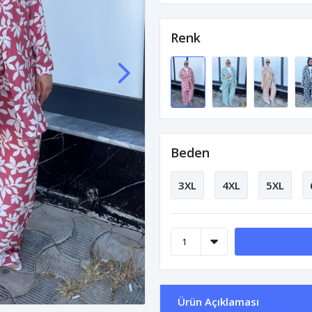
Renk
Beden
3XL
4XL
5XL
Ürün Açıklaması