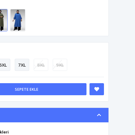
6XL
7XL
8XL
9XL
SEPETE EKLE
kleri