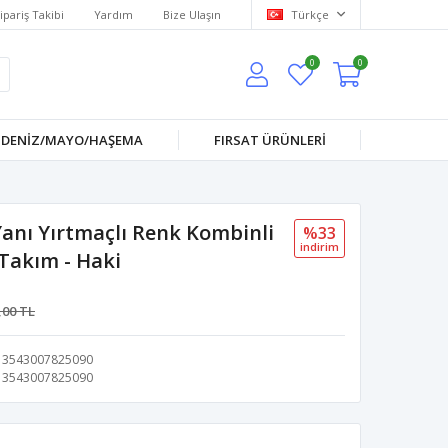
ipariş Takibi
Yardım
Bize Ulaşın
Türkçe
0
0
DENİZ/MAYO/HAŞEMA
FIRSAT ÜRÜNLERİ
anı Yırtmaçlı Renk Kombinli
%33
i̇ndi̇ri̇m
Takım - Haki
,00 TL
3543007825090
3543007825090