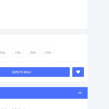
6XL
7XL
8XL
9XL
SEPETE EKLE