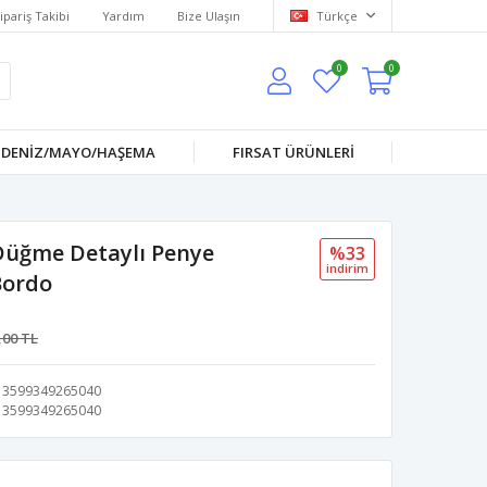
ipariş Takibi
Yardım
Bize Ulaşın
Türkçe
0
0
DENİZ/MAYO/HAŞEMA
FIRSAT ÜRÜNLERİ
Düğme Detaylı Penye
%33
i̇ndi̇ri̇m
Bordo
,00 TL
3599349265040
3599349265040