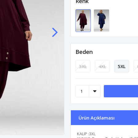
Renk
Beden
3XL
4XL
5XL
Ürün Açıklaması
KALIP :3XL