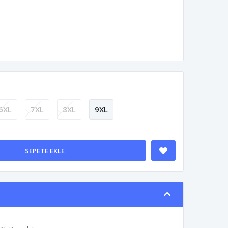
6XL
7XL
8XL
9XL
SEPETE EKLE