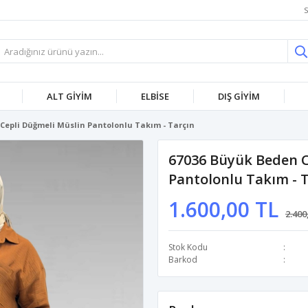
S
ALT GİYİM
ELBİSE
DIŞ GİYİM
Cepli Düğmeli Müslin Pantolonlu Takım - Tarçın
67036 Büyük Beden C
Pantolonlu Takım - 
1.600,00 TL
2.400
Stok Kodu
Barkod