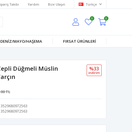
ipariş Takibi
Yardım
Bize Ulaşın
Türkçe
0
0
DENİZ/MAYO/HAŞEMA
FIRSAT ÜRÜNLERİ
epli Düğmeli Müslin
%33
i̇ndi̇ri̇m
Tarçın
,00 TL
3529680972563
3529680972563