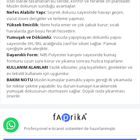
özel olarak tasarlanan bu seride, konfor ve ferahlık ön plandadır.
Müslin dokunun sunduğu avantajlar:
Nefes Alabilir Yapı:
Seyrek dokusu sayesinde havayı geçirir,
vücut ısısını dengeler ve terleme yapmaz.
Yüksek Emicilik:
Nemi hızla emer ve çok çabuk kurur; sıcak
havalarda gün boyu ferah hissettirir.
Yumuşak ve Dökümlü:
Vücuda yapışmayan dökümlü yapısı
sayesinde 3XL-9XL aralığında zarif bir silüet sağlar. Pamuk
içeriğiyle anti-alerjiktir.
Dayanıklı Form:
%85 Polyester karışımı sayesinde kumaş
formunu uzun süre korur ve yıkama sonrası hızlıca toparlanır.
KULLANIM ALANLARI
Yazlık elbiseler, plaj kıyafetleri, gömlekler ve
ev tekstili kullanımı için uygundur.
BAKIM NOTU
Müslin kumaşlar pamuklu yapısı gereği ilk yıkamada
bir miktar çekme yapabilir; bu durum kumaşın karakteristik
yumuşak dokusunun oturmasını sağlar. Düşük ısıda yıkanması
önerilir.
WHATSAPP İLE SİPARİŞ VER
Profesyonel
e-ticaret
sistemleri ile hazırlanmıştır.