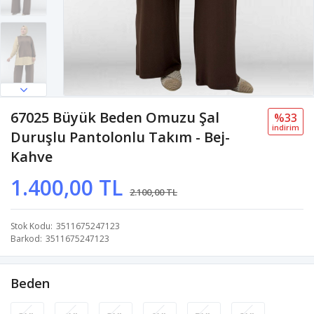
67025 Büyük Beden Omuzu Şal
%33
i̇ndi̇ri̇m
Duruşlu Pantolonlu Takım - Bej-
Kahve
1.400,00 TL
2.100,00 TL
Stok Kodu
3511675247123
Barkod
3511675247123
Beden