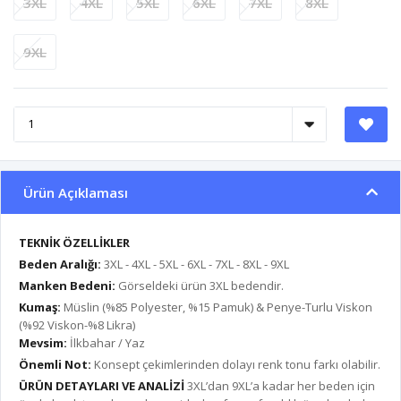
3XL
4XL
5XL
6XL
7XL
8XL
9XL
Ürün Açıklaması
TEKNİK ÖZELLİKLER
Beden Aralığı:
3XL - 4XL - 5XL - 6XL - 7XL - 8XL - 9XL
Manken Bedeni:
Görseldeki ürün 3XL bedendir.
Kumaş:
Müslin (%85 Polyester, %15 Pamuk) & Penye-Turlu Viskon
(%92 Viskon-%8 Likra)
Mevsim:
İlkbahar / Yaz
Önemli Not:
Konsept çekimlerinden dolayı renk tonu farkı olabilir.
ÜRÜN DETAYLARI VE ANALİZİ
3XL’dan 9XL’a kadar her beden için