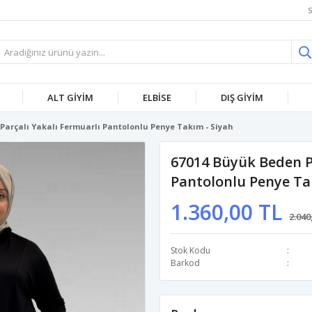
S
ALT GİYİM
ELBİSE
DIŞ GİYİM
Parçalı Yakalı Fermuarlı Pantolonlu Penye Takım - Siyah
67014 Büyük Beden Pa
Pantolonlu Penye Ta
1.360,00 TL
2.040
Stok Kodu
Barkod