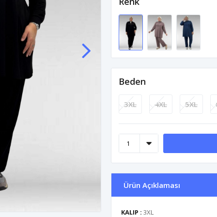
Renk
Beden
3XL
4XL
5XL
Ürün Açıklaması
KALIP :
3XL