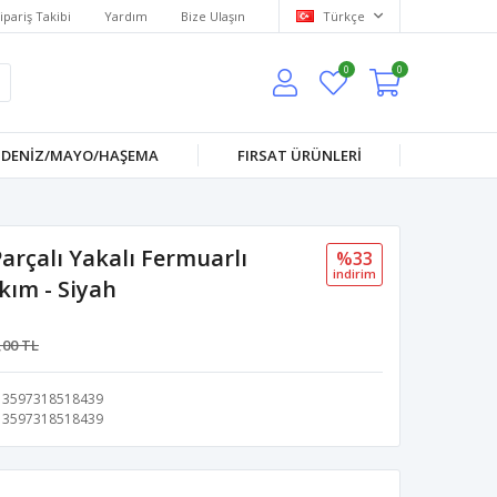
ipariş Takibi
Yardım
Bize Ulaşın
Türkçe
0
0
DENİZ/MAYO/HAŞEMA
FIRSAT ÜRÜNLERİ
rçalı Yakalı Fermuarlı
%33
i̇ndi̇ri̇m
kım - Siyah
,00 TL
3597318518439
3597318518439