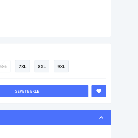
6XL
7XL
8XL
9XL
SEPETE EKLE