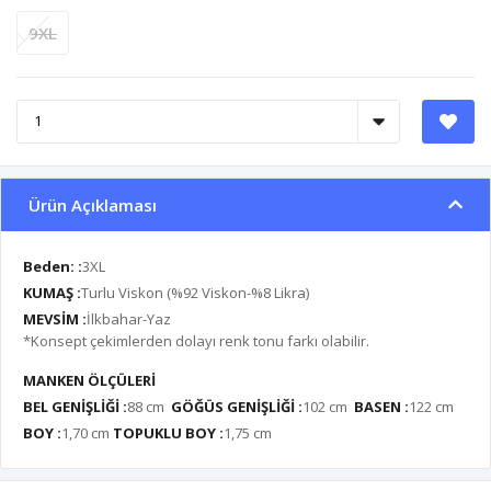
9XL
Ürün Açıklaması
Beden: :
3XL
KUMAŞ :
Turlu Viskon (%92 Viskon-%8 Likra)
MEVSİM :
İlkbahar-Yaz
*Konsept çekimlerden dolayı renk tonu farkı olabilir.
MANKEN ÖLÇÜLERİ
BEL GENİŞLİĞİ :
88 cm
GÖĞÜS GENİŞLİĞİ :
102 cm
BASEN :
122 cm
BOY :
1,70 cm
TOPUKLU BOY :
1,75 cm