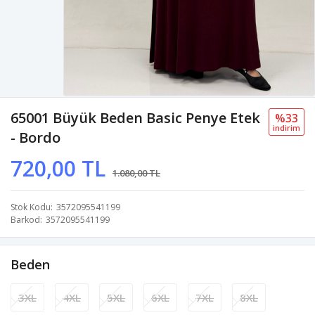
65001 Büyük Beden Basic Penye Etek
%33
i̇ndi̇ri̇m
- Bordo
720,00 TL
1.080,00 TL
Stok Kodu
3572095541199
Barkod
3572095541199
Beden
3XL
4XL
5XL
6XL
7XL
8XL