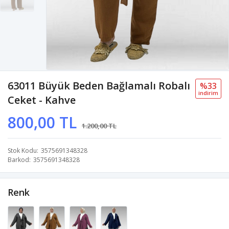
63011 Büyük Beden Bağlamalı Robalı
%33
i̇ndi̇ri̇m
Ceket - Kahve
800,00 TL
1.200,00 TL
Stok Kodu
3575691348328
Barkod
3575691348328
Renk