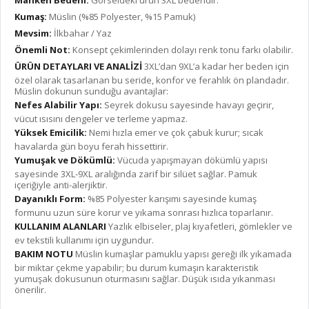
Manken Bedeni:
Görseldeki ürün 3XL bedendir.
Kumaş:
Müslin (%85 Polyester, %15 Pamuk)
Mevsim:
İlkbahar / Yaz
Önemli Not:
Konsept çekimlerinden dolayı renk tonu farkı olabilir.
ÜRÜN DETAYLARI VE ANALİZİ
3XL’dan 9XL’a kadar her beden için
özel olarak tasarlanan bu seride, konfor ve ferahlık ön plandadır.
Müslin dokunun sunduğu avantajlar:
Nefes Alabilir Yapı:
Seyrek dokusu sayesinde havayı geçirir,
vücut ısısını dengeler ve terleme yapmaz.
Yüksek Emicilik:
Nemi hızla emer ve çok çabuk kurur; sıcak
havalarda gün boyu ferah hissettirir.
Yumuşak ve Dökümlü:
Vücuda yapışmayan dökümlü yapısı
sayesinde 3XL-9XL aralığında zarif bir silüet sağlar. Pamuk
içeriğiyle anti-alerjiktir.
Dayanıklı Form:
%85 Polyester karışımı sayesinde kumaş
formunu uzun süre korur ve yıkama sonrası hızlıca toparlanır.
KULLANIM ALANLARI
Yazlık elbiseler, plaj kıyafetleri, gömlekler ve
ev tekstili kullanımı için uygundur.
BAKIM NOTU
Müslin kumaşlar pamuklu yapısı gereği ilk yıkamada
bir miktar çekme yapabilir; bu durum kumaşın karakteristik
yumuşak dokusunun oturmasını sağlar. Düşük ısıda yıkanması
önerilir.