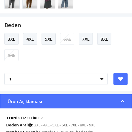
Beden
3XL
4XL
5XL
6XL
7XL
8XL
9XL
Ürün Açıklaması
TEKNİK ÖZELLİKLER
Beden Aralığı:
3XL - 4XL - 5XL - 6XL - 7XL - 8XL - 9XL