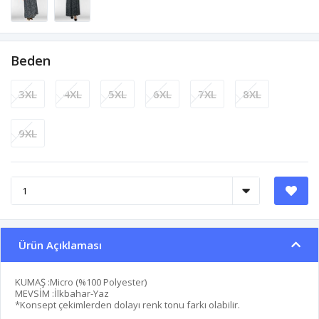
Beden
3XL
4XL
5XL
6XL
7XL
8XL
9XL
Ürün Açıklaması
KUMAŞ :Micro (%100 Polyester)
MEVSİM :İlkbahar-Yaz
*Konsept çekimlerden dolayı renk tonu farkı olabilir.