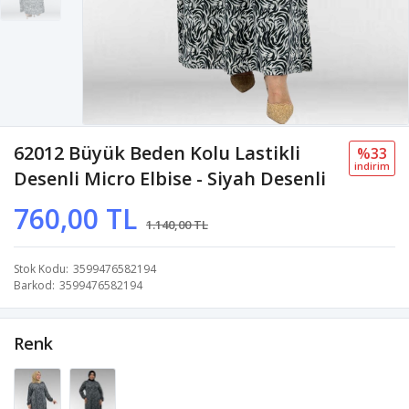
62012 Büyük Beden Kolu Lastikli
%33
i̇ndi̇ri̇m
Desenli Micro Elbise - Siyah Desenli
760,00 TL
1.140,00 TL
Stok Kodu
3599476582194
Barkod
3599476582194
Renk