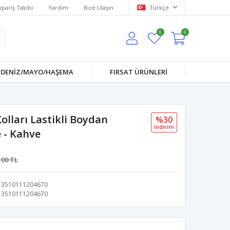
ipariş Takibi
Yardım
Bize Ulaşın
Türkçe
0
0
DENİZ/MAYO/HAŞEMA
FIRSAT ÜRÜNLERİ
lları Lastikli Boydan
%30
i̇ndi̇ri̇m
 - Kahve
,00 TL
3510111204670
3510111204670