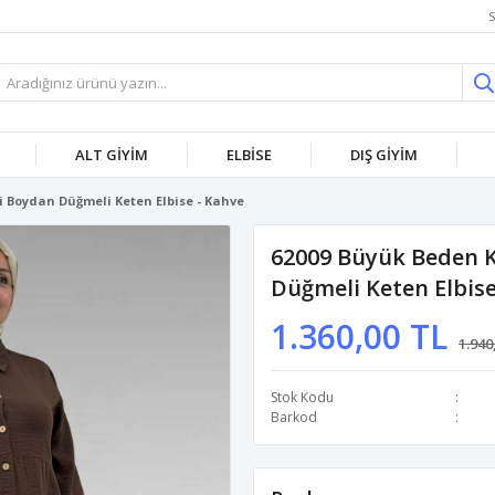
S
ALT GİYİM
ELBİSE
DIŞ GİYİM
li Boydan Düğmeli Keten Elbise - Kahve
62009 Büyük Beden Ko
Düğmeli Keten Elbise
1.360,00 TL
1.940
Stok Kodu
Barkod