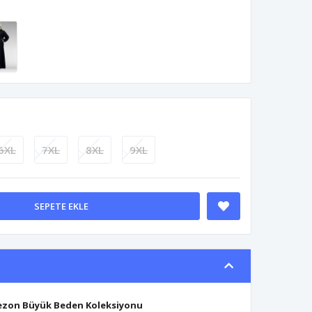
6XL
7XL
8XL
9XL
SEPETE EKLE
Sezon Büyük Beden Koleksiyonu