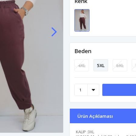
Renk
Beden
4XL
5XL
6XL
Ürün Açıklaması
KALIP :3XL