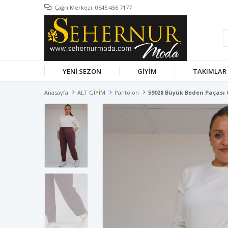
Çağrı Merkezi: 0545 456 7177
YENİ SEZON
GİYİM
TAKIMLAR
Anasayfa
ALT GİYİM
Pantolon
59028 Büyük Beden Paçası 