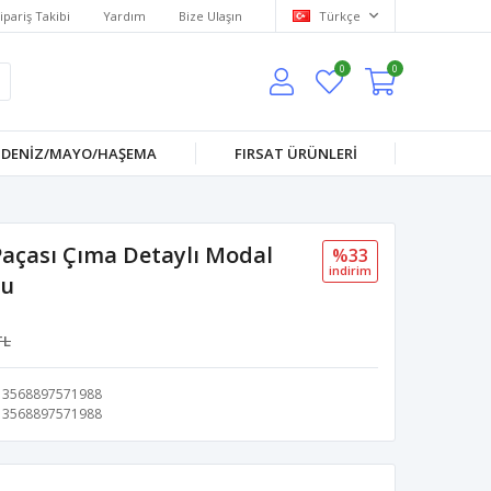
ipariş Takibi
Yardım
Bize Ulaşın
Türkçe
0
0
DENİZ/MAYO/HAŞEMA
FIRSAT ÜRÜNLERİ
açası Çıma Detaylı Modal
%33
i̇ndi̇ri̇m
su
TL
3568897571988
3568897571988