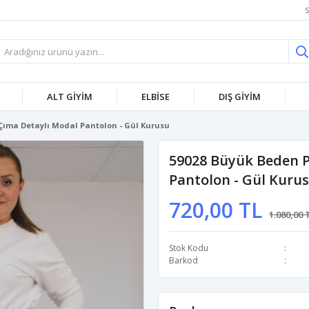
S
ALT GİYİM
ELBİSE
DIŞ GİYİM
Çıma Detaylı Modal Pantolon - Gül Kurusu
59028 Büyük Beden P
Pantolon - Gül Kuru
720,00 TL
1.080,00 
Stok Kodu
Barkod