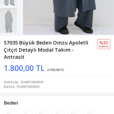
57035 Büyük Beden Omzu Apoletli
%33
i̇ndi̇ri̇m
Çıtçıt Detaylı Modal Takım -
Antrasit
1.800,00 TL
2.700,00 TL
Stok Kodu
3549870669943
Barkod
3549870669943
Beden