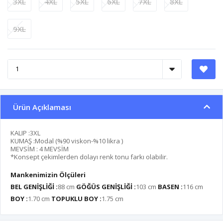
3XL
4XL
5XL
6XL
7XL
8XL
9XL
Ürün Açıklaması
KALIP :3XL
KUMAŞ :Modal (%90 viskon-%10 likra )
MEVSİM : 4 MEVSİM
*Konsept çekimlerden dolayı renk tonu farkı olabilir.
Mankenimizin Ölçüleri
BEL GENİŞLİĞİ :
88 cm
GÖĞÜS GENİŞLİĞİ :
103 cm
BASEN :
116 cm
BOY :
1.70 cm
TOPUKLU BOY :
1.75 cm