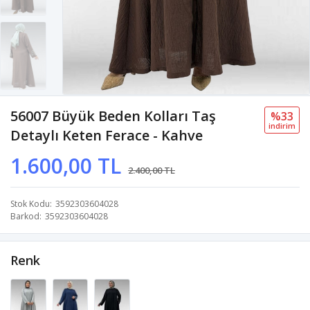
56007 Büyük Beden Kolları Taş
%33
i̇ndi̇ri̇m
Detaylı Keten Ferace - Kahve
1.600,00 TL
2.400,00 TL
Stok Kodu
3592303604028
Barkod
3592303604028
Renk