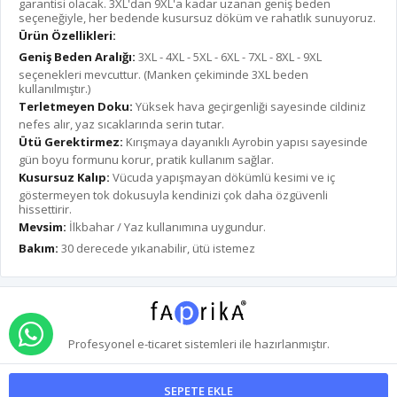
garantisi olacak. 3XL'dan 9XL'a kadar uzanan geniş beden
seçeneğiyle, her bedende kusursuz döküm ve rahatlık sunuyoruz.
Ürün Özellikleri:
Geniş Beden Aralığı:
3XL - 4XL - 5XL - 6XL - 7XL - 8XL - 9XL
seçenekleri mevcuttur. (Manken çekiminde 3XL beden
kullanılmıştır.)
Terletmeyen Doku:
Yüksek hava geçirgenliği sayesinde cildiniz
nefes alır, yaz sıcaklarında serin tutar.
Ütü Gerektirmez:
Kırışmaya dayanıklı Ayrobin yapısı sayesinde
gün boyu formunu korur, pratik kullanım sağlar.
Kusursuz Kalıp:
Vücuda yapışmayan dökümlü kesimi ve iç
göstermeyen tok dokusuyla kendinizi çok daha özgüvenli
hissettirir.
Mevsim:
İlkbahar / Yaz kullanımına uygundur.
Bakım:
30 derecede yıkanabilir, ütü istemez
WHATSAPP İLE SİPARİŞ VER
Profesyonel
e-ticaret
sistemleri ile hazırlanmıştır.
SEPETE EKLE