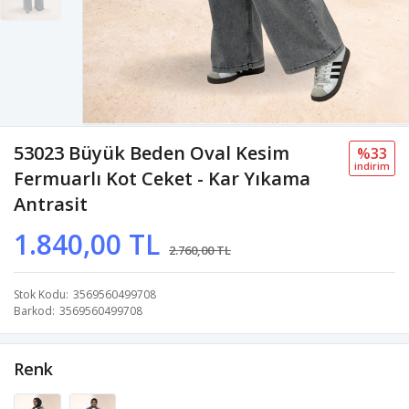
53023 Büyük Beden Oval Kesim
%33
i̇ndi̇ri̇m
Fermuarlı Kot Ceket - Kar Yıkama
Antrasit
1.840,00 TL
2.760,00 TL
Stok Kodu
3569560499708
Barkod
3569560499708
Renk