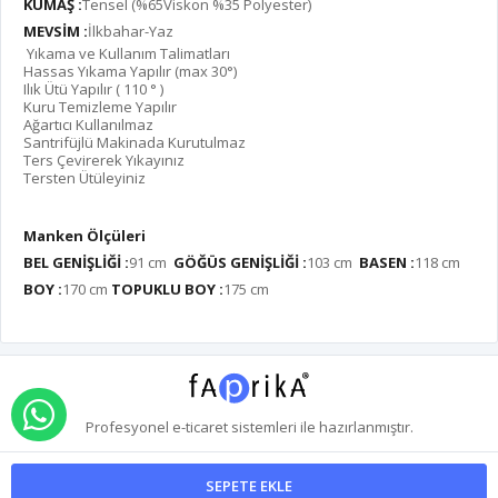
KUMAŞ :
Tensel (%65Viskon %35 Polyester)
MEVSİM :
İlkbahar-Yaz
Yıkama ve Kullanım Talimatları
Hassas Yıkama Yapılır (max 30°)
Ilık Ütü Yapılır ( 110 ° )
Kuru Temizleme Yapılır
Ağartıcı Kullanılmaz
Santrifüjlü Makinada Kurutulmaz
Ters Çevirerek Yıkayınız
Tersten Ütüleyiniz
Manken Ölçüleri
BEL GENİŞLİĞİ :
91 cm
GÖĞÜS GENİŞLİĞİ :
103 cm
BASEN :
118 cm
BOY :
170 cm
TOPUKLU BOY :
175 cm
WHATSAPP İLE SİPARİŞ VER
Profesyonel
e-ticaret
sistemleri ile hazırlanmıştır.
SEPETE EKLE