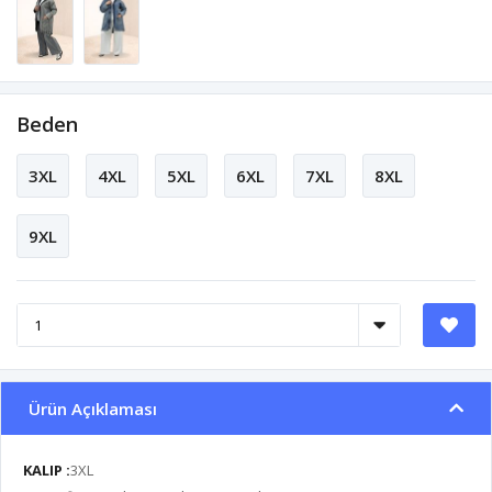
Beden
3XL
4XL
5XL
6XL
7XL
8XL
9XL
Ürün Açıklaması
KALIP :
3XL