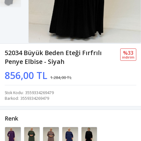
52034 Büyük Beden Eteği Fırfrılı
%33
i̇ndi̇ri̇m
Penye Elbise - Siyah
856,00 TL
1.284,00 TL
Stok Kodu
3559334269479
Barkod
3559334269479
Renk