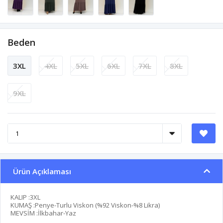
Beden
3XL
4XL
5XL
6XL
7XL
8XL
9XL
Ürün Açıklaması
KALIP :3XL
KUMAŞ :Penye-Turlu Viskon (%92 Viskon-%8 Likra)
MEVSİM :İlkbahar-Yaz