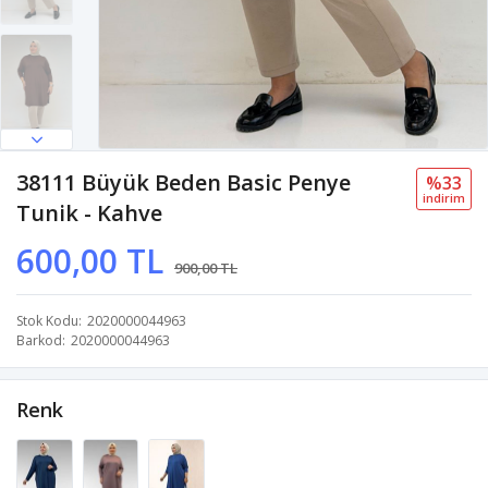
38111 Büyük Beden Basic Penye
%33
i̇ndi̇ri̇m
Tunik - Kahve
600,00 TL
900,00 TL
Stok Kodu
2020000044963
Barkod
2020000044963
Renk