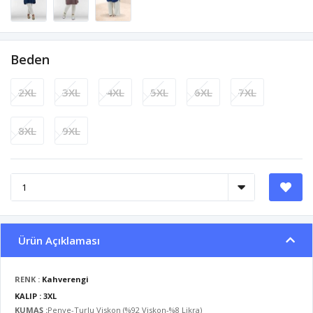
Beden
2XL
3XL
4XL
5XL
6XL
7XL
8XL
9XL
Ürün Açıklaması
RENK :
Kahverengi
KALIP : 3XL
KUMAŞ :
Penye-Turlu Viskon (%92 Viskon-%8 Likra)