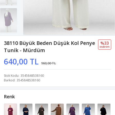
38110 Büyük Beden Düşük Kol Penye
%33
i̇ndi̇ri̇m
Tunik - Mürdüm
640,00 TL
960,00 TL
Stok Kodu
3545848538160
Barkod
3545848538160
Renk