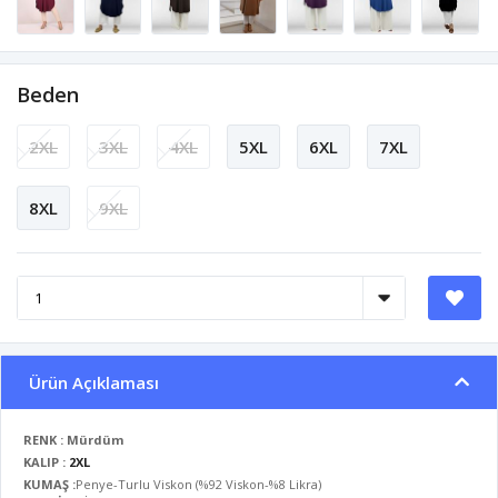
Beden
2XL
3XL
4XL
5XL
6XL
7XL
8XL
9XL
Ürün Açıklaması
RENK : Mürdüm
KALIP :
2XL
KUMAŞ :
Penye-Turlu Viskon (%92 Viskon-%8 Likra)