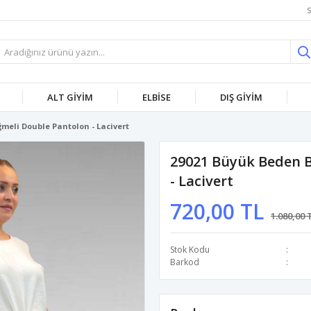
S
ALT GİYİM
ELBİSE
DIŞ GİYİM
meli Double Pantolon - Lacivert
29021 Büyük Beden B
- Lacivert
720,00 TL
1.080,00 
Stok Kodu
Barkod