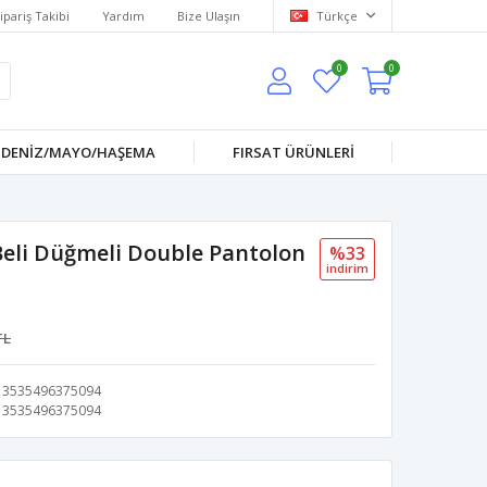
ipariş Takibi
Yardım
Bize Ulaşın
Türkçe
0
0
DENİZ/MAYO/HAŞEMA
FIRSAT ÜRÜNLERİ
eli Düğmeli Double Pantolon
%33
i̇ndi̇ri̇m
TL
3535496375094
3535496375094