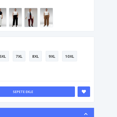
6XL
7XL
8XL
9XL
10XL
SEPETE EKLE