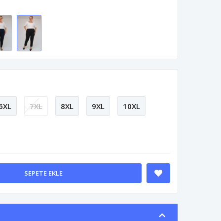
6XL
7XL
8XL
9XL
10XL
SEPETE EKLE