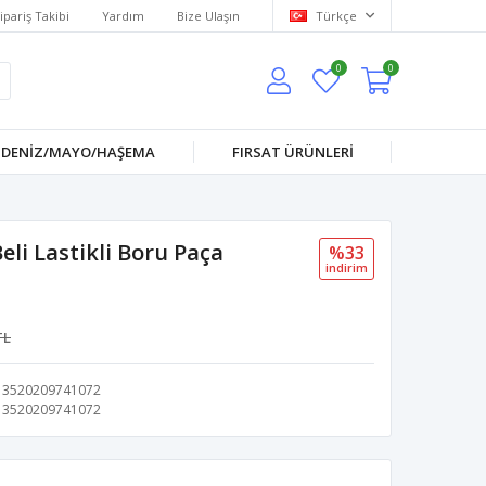
ipariş Takibi
Yardım
Bize Ulaşın
Türkçe
0
0
DENİZ/MAYO/HAŞEMA
FIRSAT ÜRÜNLERİ
li Lastikli Boru Paça
%33
i̇ndi̇ri̇m
TL
3520209741072
3520209741072