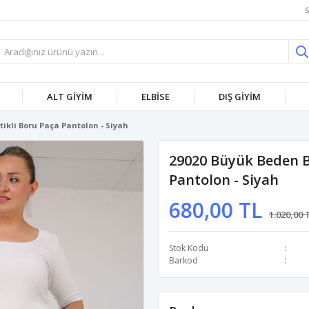
S
ALT GİYİM
ELBİSE
DIŞ GİYİM
tikli Boru Paça Pantolon - Siyah
29020 Büyük Beden Be
Pantolon - Siyah
680,00 TL
1.020,00 
Stok Kodu
Barkod