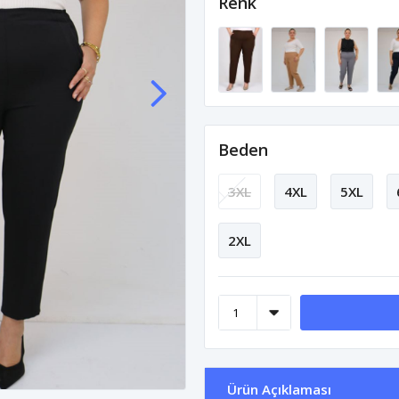
Renk
Beden
3XL
4XL
5XL
2XL
Ürün Açıklaması