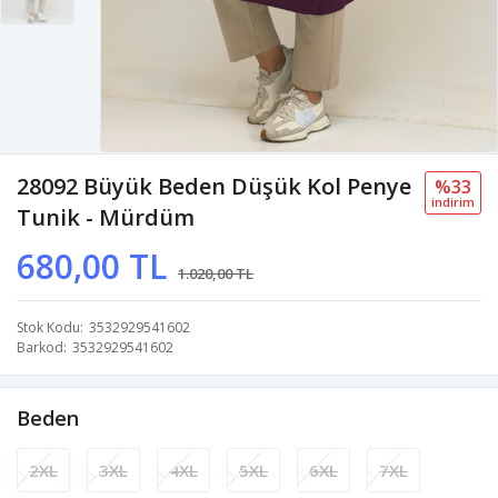
28092 Büyük Beden Düşük Kol Penye
%33
i̇ndi̇ri̇m
Tunik - Mürdüm
680,00 TL
1.020,00 TL
Stok Kodu
3532929541602
Barkod
3532929541602
Beden
2XL
3XL
4XL
5XL
6XL
7XL