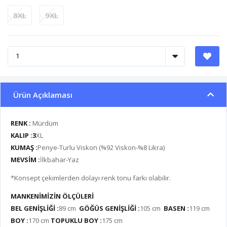
8XL
9XL
Ürün Açıklaması
RENK :
Mürdüm
KALIP :3
XL
KUMAŞ :
Penye-Turlu Viskon (%92 Viskon-%8 Likra)
MEVSİM :
İlkbahar-Yaz
*Konsept çekimlerden dolayı renk tonu farkı olabilir.
MANKENİMİZİN ÖLÇÜLERİ
BEL GENİŞLİĞİ :
89 cm
GÖĞÜS GENİŞLİĞİ :
105 cm
BASEN :
119 cm
BOY :
170 cm
TOPUKLU BOY :
175 cm