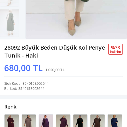
28092 Büyük Beden Düşük Kol Penye
%33
i̇ndi̇ri̇m
Tunik - Haki
680,00 TL
1.020,00 TL
Stok Kodu
3540158902644
Barkod
3540158902644
Renk