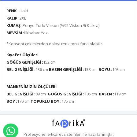
RENK :
Haki
KALIP :
2XL
KUMAŞ :
Penye-Turlu Viskon (%92 Viskon-%8 Likra)
MEVSİM :
İlkbahar-Yaz
*Konsept çekimlerden dolayı renk tonu farkı olabilir.
Kıyafet Ölçüleri
GÖĞÜS GENİŞLİĞİ :
152 cm
BEL GENİŞLİĞİ :
136 cm
BASEN GENİŞLİĞİ :
138 cm
BOYU :
103
cm
MANKENİMİZİN ÖLÇÜLERİ
BEL GENİŞLİĞİ :
89 cm
GÖĞÜS GENİŞLİĞİ :
105 cm
BASEN :
119 cm
BOY :
170 cm
TOPUKLU BOY :
175 cm
WHATSAPP İLE SİPARİŞ VER
Profesyonel
e-ticaret
sistemleri ile hazırlanmıştır.