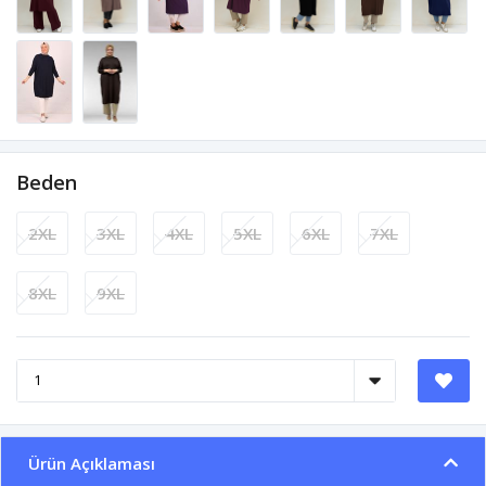
Beden
2XL
3XL
4XL
5XL
6XL
7XL
8XL
9XL
Ürün Açıklaması