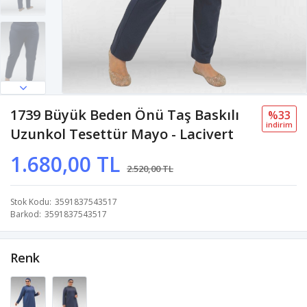
1739 Büyük Beden Önü Taş Baskılı
%33
i̇ndi̇ri̇m
Uzunkol Tesettür Mayo - Lacivert
1.680,00 TL
2.520,00 TL
Stok Kodu
3591837543517
Barkod
3591837543517
Renk