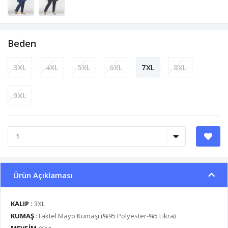
Beden
3XL
4XL
5XL
6XL
7XL
8XL
9XL
Ürün Açıklaması
KALIP :
3XL
KUMAŞ :
Taktel Mayo Kumaşı (%95 Polyester-%5 Likra)