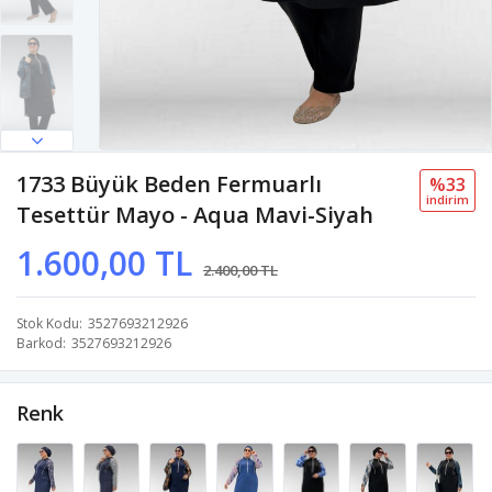
1733 Büyük Beden Fermuarlı
%33
i̇ndi̇ri̇m
Tesettür Mayo - Aqua Mavi-Siyah
1.600,00 TL
2.400,00 TL
Stok Kodu
3527693212926
Barkod
3527693212926
Renk