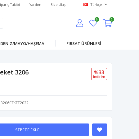
ipariş Takibi
Yardım
Bize Ulaşın
Türkçe
0
0
DENİZ/MAYO/HAŞEMA
FIRSAT ÜRÜNLERİ
eket 3206
%33
i̇ndi̇ri̇m
3206CEKET2022
SEPETE EKLE