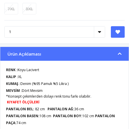
7XL
8XL
Ürün Açıklaması
RENK :
Koyu Lacivert
KALIP :
XL
KUMAŞ :
Denim (%95 Pamuk %5 Likra )
MEVSİM :
Dört Mevsim
*Konsept çekimlerden dolayı renk tonu farkı olabilir.
KIYAFET ÖLÇÜLERİ
PANTALON BEL:
82 cm
PANTALON AĞ:
36 cm
PANTALON BASEN:
108 cm
PANTALON BOY:
102 cm
PANTALON
PAÇA:
74 cm