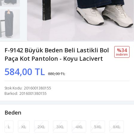
F-9142 Büyük Beden Beli Lastikli Bol
%34
i̇ndi̇ri̇m
Paça Kot Pantolon - Koyu Lacivert
584,00 TL
880,00 TL
Stok Kodu
2016001380155
Barkod
2016001380155
Beden
L
XL
2XL
3XL
4XL
5XL
6XL