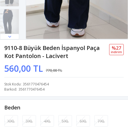
9110-8 Büyük Beden İspanyol Paça
%27
i̇ndi̇ri̇m
Kot Pantolon - Lacivert
560,00 TL
770,00 TL
Stok Kodu
3561770476454
Barkod
3561770476454
Beden
XXL
3XL
4XL
5XL
6XL
7XL