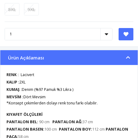
8XL
9XL
Ürün Açıklaması
RENK :
Lacivert
KALIP :
2XL
KUMAŞ :
Denim (%97 Pamuk %3 Likra )
MEVSİM :
Dört Mevsim
*Konsept çekimlerden dolayı renk tonu farkı olabilir.
KIYAFET ÖLÇÜLERİ
PANTALON BEL:
90 cm
PANTALON AĞ:
37 cm
PANTALON BASEN:
100 cm
PANTALON BOY:
112 cm
PANTALON
PAÇA:
58 cm