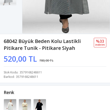
68042 Büyük Beden Kolu Lastikli
%33
i̇ndi̇ri̇m
Pitikare Tunik - Pitikare Siyah
520,00 TL
780,00 TL
Stok Kodu
3579168248611
Barkod
3579168248611
Renk