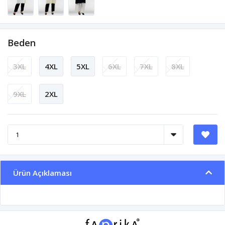
Beden
3XL
4XL
5XL
6XL
7XL
8XL
9XL
2XL
Ürün Açıklaması