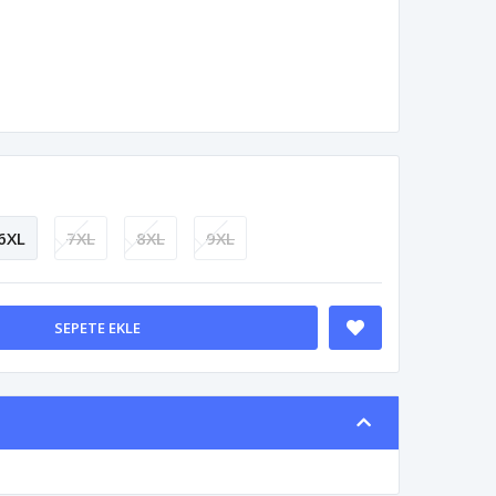
6XL
7XL
8XL
9XL
SEPETE EKLE