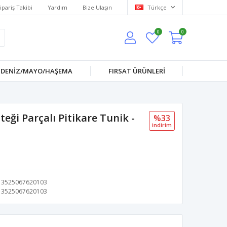
ipariş Takibi
Yardım
Bize Ulaşın
Türkçe
0
0
DENİZ/MAYO/HAŞEMA
FIRSAT ÜRÜNLERİ
eği Parçalı Pitikare Tunik -
%33
i̇ndi̇ri̇m
3525067620103
3525067620103