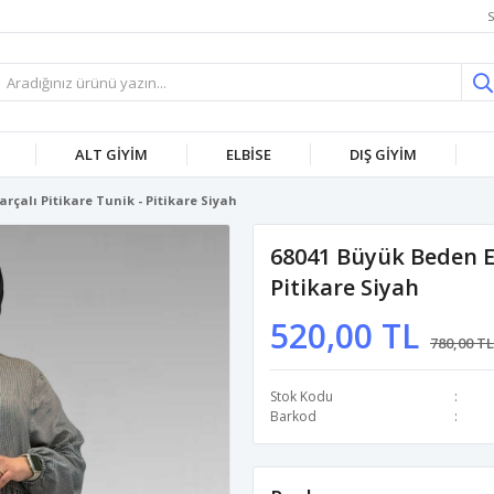
S
ALT GİYİM
ELBİSE
DIŞ GİYİM
arçalı Pitikare Tunik - Pitikare Siyah
68041 Büyük Beden Et
Pitikare Siyah
520,00 TL
780,00 TL
Stok Kodu
Barkod