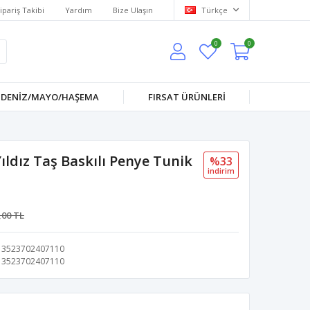
ipariş Takibi
Yardım
Bize Ulaşın
Türkçe
0
0
DENİZ/MAYO/HAŞEMA
FIRSAT ÜRÜNLERİ
ldız Taş Baskılı Penye Tunik
%33
i̇ndi̇ri̇m
,00 TL
3523702407110
3523702407110