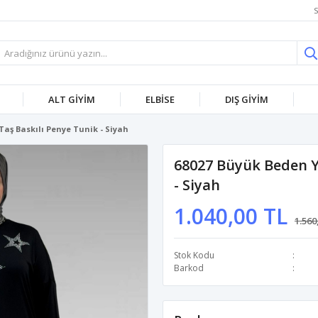
S
ALT GİYİM
ELBİSE
DIŞ GİYİM
Taş Baskılı Penye Tunik - Siyah
68027 Büyük Beden Yı
- Siyah
1.040,00 TL
1.560
Stok Kodu
Barkod