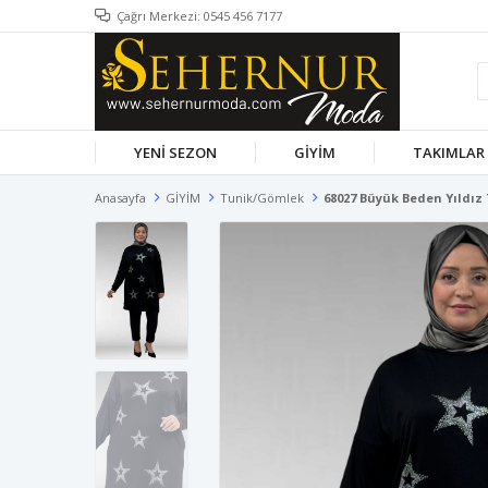
Çağrı Merkezi: 0545 456 7177
YENİ SEZON
GİYİM
TAKIMLAR
Anasayfa
GİYİM
Tunik/Gömlek
68027 Büyük Beden Yıldız 