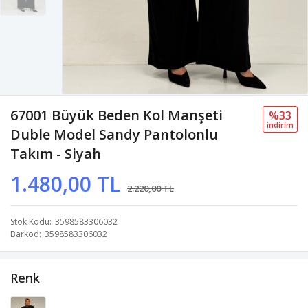
67001 Büyük Beden Kol Manşeti
%33
i̇ndi̇ri̇m
Duble Model Sandy Pantolonlu
Takım - Siyah
1.480,00 TL
2.220,00 TL
Stok Kodu
3598583306032
Barkod
3598583306032
Renk