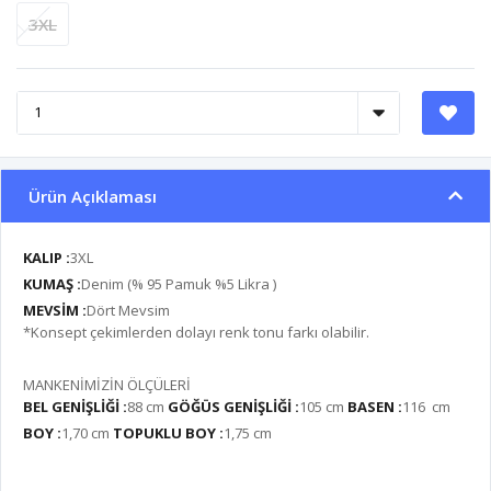
3XL
Ürün Açıklaması
KALIP :
3XL
KUMAŞ :
Denim (% 95 Pamuk %5 Likra )
MEVSİM :
Dört Mevsim
*Konsept çekimlerden dolayı renk tonu farkı olabilir.
MANKENİMİZİN ÖLÇÜLERİ
BEL GENİŞLİĞİ :
88 cm
GÖĞÜS GENİŞLİĞİ :
105 cm
BASEN :
116 cm
BOY :
1,70 cm
TOPUKLU BOY :
1,75 cm