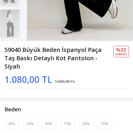
59040 Büyük Beden İspanyol Paça
%33
i̇ndi̇ri̇m
Taş Baskı Detaylı Kot Pantolon -
Siyah
1.080,00 TL
1.620,00 TL
Beden
4XL
5XL
6XL
7XL
8XL
9XL