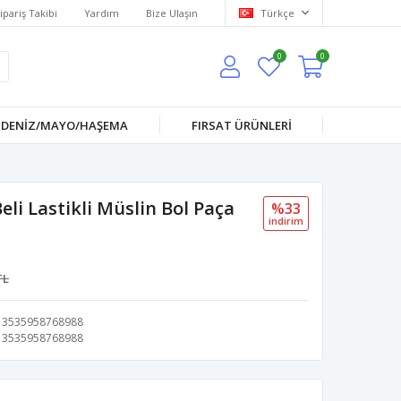
ipariş Takibi
Yardım
Bize Ulaşın
Türkçe
0
0
DENİZ/MAYO/HAŞEMA
FIRSAT ÜRÜNLERİ
li Lastikli Müslin Bol Paça
%33
i̇ndi̇ri̇m
TL
3535958768988
3535958768988