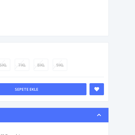
6XL
7XL
8XL
9XL
SEPETE EKLE