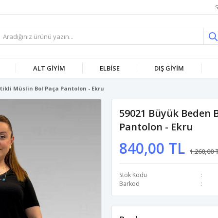
S
ALT GİYİM
ELBİSE
DIŞ GİYİM
tikli Müslin Bol Paça Pantolon - Ekru
59021 Büyük Beden Be
Pantolon - Ekru
840,00 TL
1.260,00 
Stok Kodu
Barkod