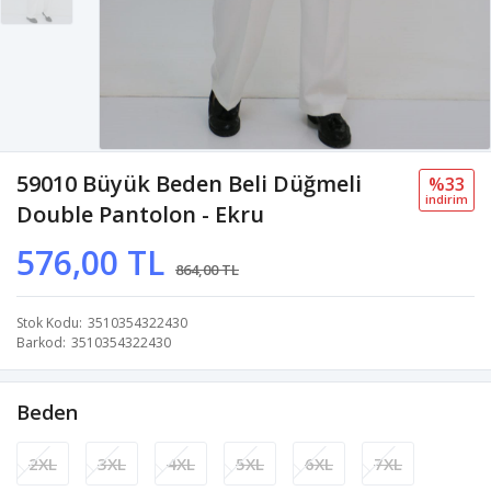
59010 Büyük Beden Beli Düğmeli
%33
i̇ndi̇ri̇m
Double Pantolon - Ekru
576,00 TL
864,00 TL
Stok Kodu
3510354322430
Barkod
3510354322430
Beden
2XL
3XL
4XL
5XL
6XL
7XL