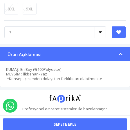
8XL
9XL
Ürün Açıklaması
KUMAŞ: En Boy (%100Polyester)
MEVSİM : İlkbahar - Yaz
*Konsept çekimden dolayı ton farklılıkları olabilrmekte
WHATSAPP İLE SİPARİŞ VER
Profesyonel
e-ticaret
sistemleri ile hazırlanmıştır.
SEPETE EKLE