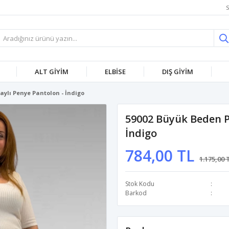
S
ALT GİYİM
ELBİSE
DIŞ GİYİM
aylı Penye Pantolon - İndigo
59002 Büyük Beden Pi
İndigo
784,00 TL
1.175,00 
Stok Kodu
Barkod