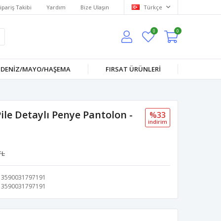
ipariş Takibi
Yardım
Bize Ulaşın
Türkçe
0
0
DENİZ/MAYO/HAŞEMA
FIRSAT ÜRÜNLERİ
le Detaylı Penye Pantolon -
%33
i̇ndi̇ri̇m
TL
3590031797191
3590031797191