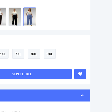
6XL
7XL
8XL
9XL
SEPETE EKLE