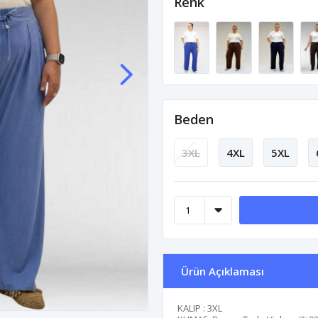
Renk
Beden
3XL
4XL
5XL
Ürün Açıklaması
KALIP : 3XL