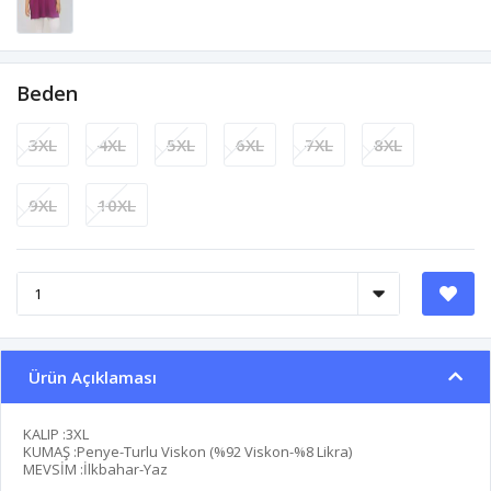
Beden
3XL
4XL
5XL
6XL
7XL
8XL
9XL
10XL
Ürün Açıklaması
KALIP :3XL
KUMAŞ :Penye-Turlu Viskon (%92 Viskon-%8 Likra)
MEVSİM :İlkbahar-Yaz