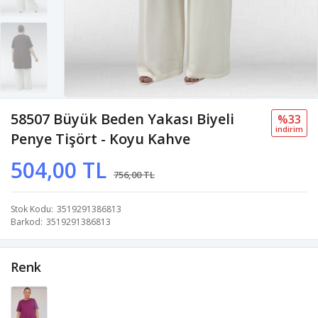
58507 Büyük Beden Yakası Biyeli
%33
i̇ndi̇ri̇m
Penye Tişört - Koyu Kahve
504,00 TL
756,00 TL
Stok Kodu
3519291386813
Barkod
3519291386813
Renk