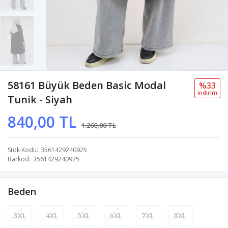
58161 Büyük Beden Basic Modal
%33
i̇ndi̇ri̇m
Tunik - Siyah
840,00 TL
1.260,00 TL
Stok Kodu
3561429240925
Barkod
3561429240925
Beden
3XL
4XL
5XL
6XL
7XL
8XL