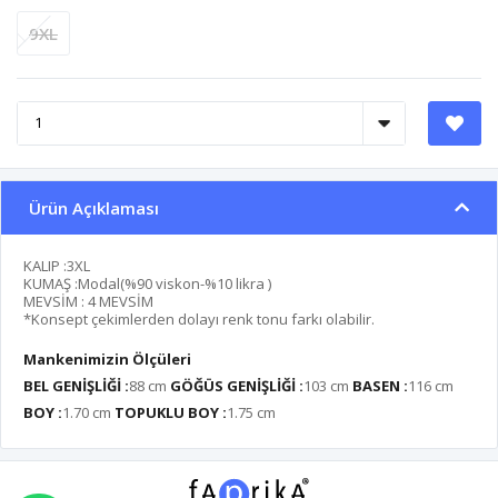
9XL
Ürün Açıklaması
KALIP :3XL
KUMAŞ :Modal(%90 viskon-%10 likra )
MEVSİM : 4 MEVSİM
*Konsept çekimlerden dolayı renk tonu farkı olabilir.
Mankenimizin Ölçüleri
BEL GENİŞLİĞİ :
88 cm
GÖĞÜS GENİŞLİĞİ :
103 cm
BASEN :
116 cm
BOY :
1.70 cm
TOPUKLU BOY :
1.75 cm