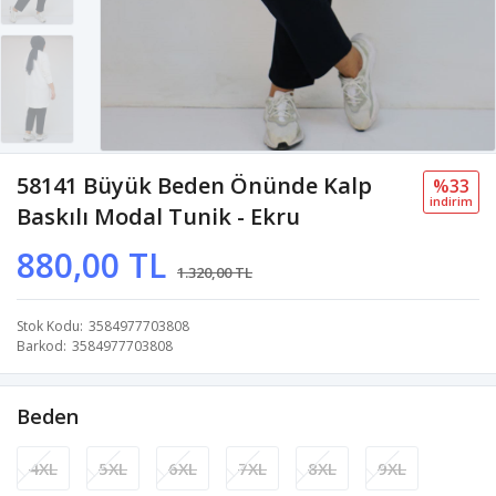
58141 Büyük Beden Önünde Kalp
%33
i̇ndi̇ri̇m
Baskılı Modal Tunik - Ekru
880,00 TL
1.320,00 TL
Stok Kodu
3584977703808
Barkod
3584977703808
Beden
4XL
5XL
6XL
7XL
8XL
9XL