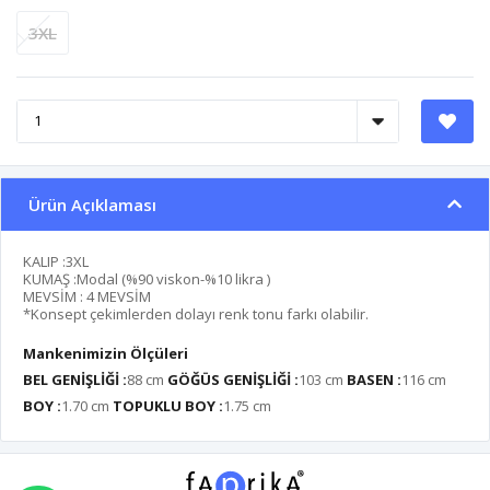
3XL
Ürün Açıklaması
KALIP :3XL
KUMAŞ :Modal (%90 viskon-%10 likra )
MEVSİM : 4 MEVSİM
*Konsept çekimlerden dolayı renk tonu farkı olabilir.
Mankenimizin Ölçüleri
BEL GENİŞLİĞİ :
88 cm
GÖĞÜS GENİŞLİĞİ :
103 cm
BASEN :
116 cm
BOY :
1.70 cm
TOPUKLU BOY :
1.75 cm