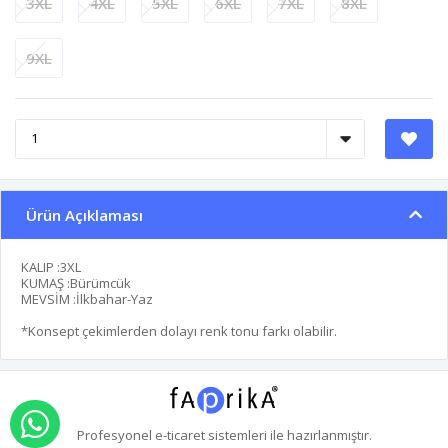
3XL
4XL
5XL
6XL
7XL
8XL
9XL
Ürün Açıklaması
KALIP :3XL
KUMAŞ :Bürümcük
MEVSİM :İlkbahar-Yaz
*Konsept çekimlerden dolayı renk tonu farkı olabilir.
WHATSAPP İLE SİPARİŞ VER
Profesyonel
e-ticaret
sistemleri ile hazırlanmıştır.