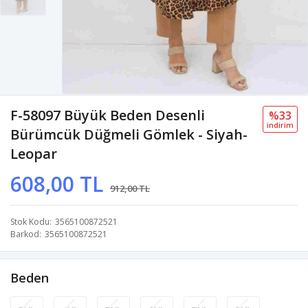
F-58097 Büyük Beden Desenli
%33
i̇ndi̇ri̇m
Bürümcük Düğmeli Gömlek - Siyah-
Leopar
608,00 TL
912,00 TL
Stok Kodu
3565100872521
Barkod
3565100872521
Beden