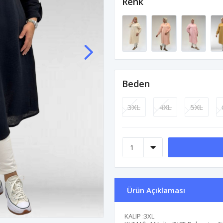
Renk
Beden
3XL
4XL
5XL
Ürün Açıklaması
KALIP :3XL