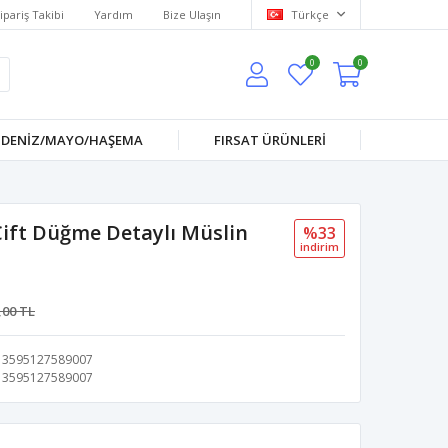
ipariş Takibi
Yardım
Bize Ulaşın
Türkçe
0
0
DENİZ/MAYO/HAŞEMA
FIRSAT ÜRÜNLERİ
ift Düğme Detaylı Müslin
%33
i̇ndi̇ri̇m
,00 TL
3595127589007
3595127589007