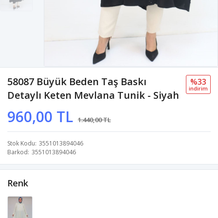
58087 Büyük Beden Taş Baskı
%33
i̇ndi̇ri̇m
Detaylı Keten Mevlana Tunik - Siyah
960,00 TL
1.440,00 TL
Stok Kodu
3551013894046
Barkod
3551013894046
Renk