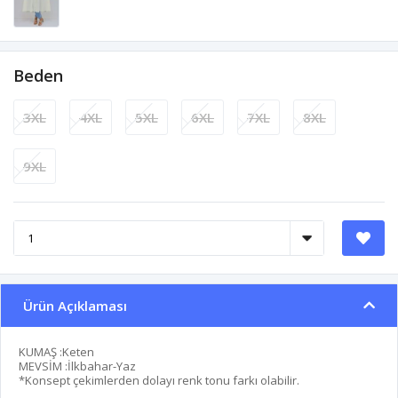
Beden
3XL
4XL
5XL
6XL
7XL
8XL
9XL
Ürün Açıklaması
KUMAŞ :Keten
MEVSİM :İlkbahar-Yaz
*Konsept çekimlerden dolayı renk tonu farkı olabilir.