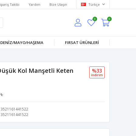
ipariş Takibi
Yardım
Bize Ulaşın
Türkçe
0
0
DENİZ/MAYO/HAŞEMA
FIRSAT ÜRÜNLERİ
üşük Kol Manşetli Keten
%33
i̇ndi̇ri̇m
TL
3521161441522
3521161441522