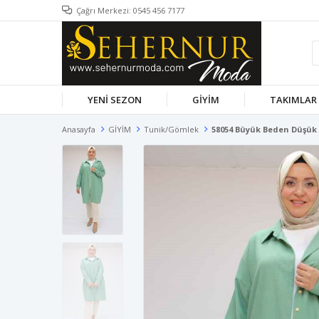
Çağrı Merkezi: 0545 456 7177
YENİ SEZON
GİYİM
TAKIMLAR
Anasayfa
GİYİM
Tunik/Gömlek
58054 Büyük Beden Düşük 