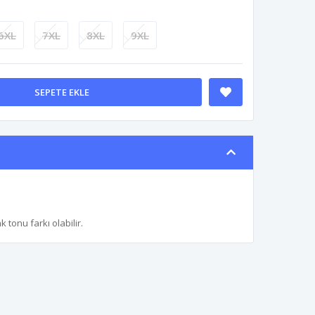
6XL
7XL
8XL
9XL
SEPETE EKLE
tonu farkı olabilir.