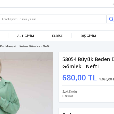
S
ALT GİYİM
ELBİSE
DIŞ GİYİM
Kol Manşetli Keten Gömlek - Nefti
58054 Büyük Beden D
Gömlek - Nefti
680,00 TL
1.020,00 
Stok Kodu
Barkod