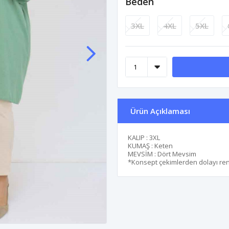
Beden
3XL
4XL
5XL
Ürün Açıklaması
KALIP : 3XL
KUMAŞ : Keten
MEVSİM : Dört Mevsim
*Konsept çekimlerden dolayı renk 