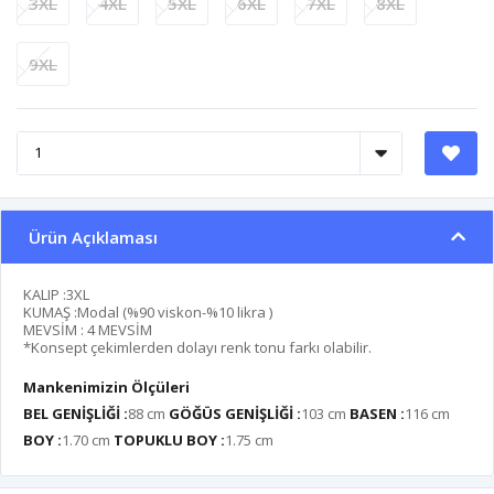
3XL
4XL
5XL
6XL
7XL
8XL
9XL
Ürün Açıklaması
KALIP :3XL
KUMAŞ :Modal (%90 viskon-%10 likra )
MEVSİM : 4 MEVSİM
*Konsept çekimlerden dolayı renk tonu farkı olabilir.
Mankenimizin Ölçüleri
BEL GENİŞLİĞİ :
88 cm
GÖĞÜS GENİŞLİĞİ :
103 cm
BASEN :
116 cm
BOY :
1.70 cm
TOPUKLU BOY :
1.75 cm