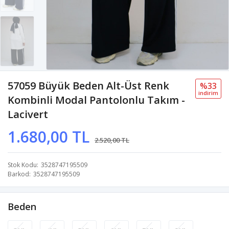
57059 Büyük Beden Alt-Üst Renk
%33
i̇ndi̇ri̇m
Kombinli Modal Pantolonlu Takım -
Lacivert
1.680,00 TL
2.520,00 TL
Stok Kodu
3528747195509
Barkod
3528747195509
Beden