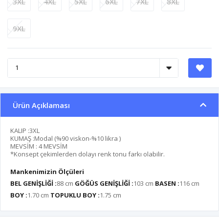
3XL
4XL
5XL
6XL
7XL
8XL
9XL
Ürün Açıklaması
KALIP :3XL
KUMAŞ :Modal (%90 viskon-%10 likra )
MEVSİM : 4 MEVSİM
*Konsept çekimlerden dolayı renk tonu farkı olabilir.
Mankenimizin Ölçüleri
BEL GENİŞLİĞİ :
88 cm
GÖĞÜS GENİŞLİĞİ :
103 cm
BASEN :
116 cm
BOY :
1.70 cm
TOPUKLU BOY :
1.75 cm