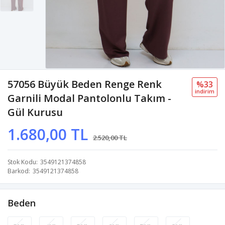
57056 Büyük Beden Renge Renk
%33
i̇ndi̇ri̇m
Garnili Modal Pantolonlu Takım -
Gül Kurusu
1.680,00 TL
2.520,00 TL
Stok Kodu
3549121374858
Barkod
3549121374858
Beden