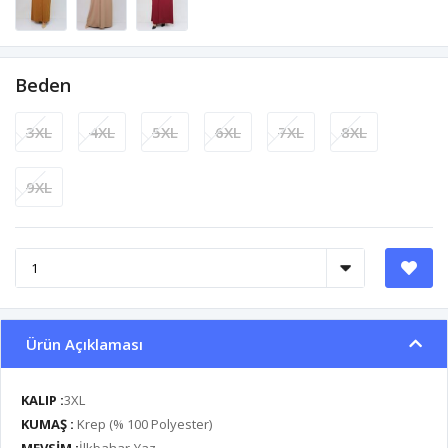
Beden
3XL
4XL
5XL
6XL
7XL
8XL
9XL
Ürün Açıklaması
KALIP :
3XL
KUMAŞ :
Krep (% 100 Polyester)