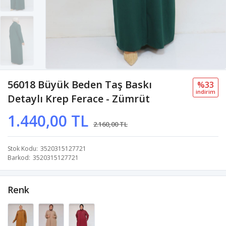
56018 Büyük Beden Taş Baskı
%33
i̇ndi̇ri̇m
Detaylı Krep Ferace - Zümrüt
1.440,00 TL
2.160,00 TL
Stok Kodu
3520315127721
Barkod
3520315127721
Renk