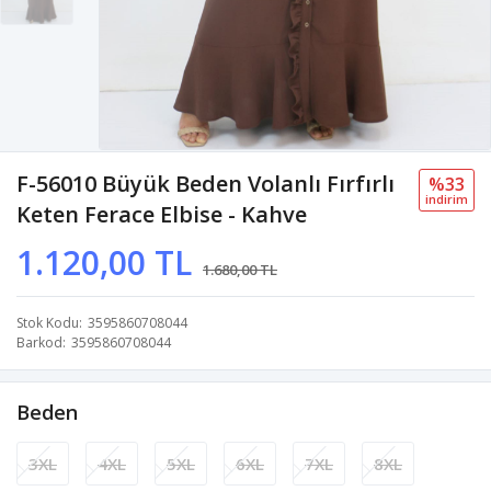
F-56010 Büyük Beden Volanlı Fırfırlı
%33
i̇ndi̇ri̇m
Keten Ferace Elbise - Kahve
1.120,00 TL
1.680,00 TL
Stok Kodu
3595860708044
Barkod
3595860708044
Beden
3XL
4XL
5XL
6XL
7XL
8XL