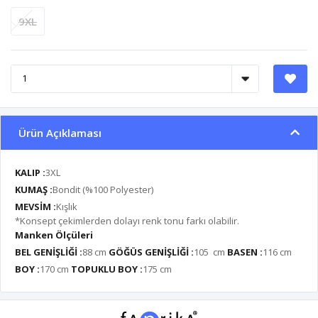
9XL
Ürün Açıklaması
KALIP :
3XL
KUMAŞ :
Bondit (%100 Polyester)
MEVSİM :
Kışlık
*Konsept çekimlerden dolayı renk tonu farkı olabilir.
Manken Ölçüleri
BEL GENİŞLİĞİ :
88 cm
GÖĞÜS GENİŞLİĞİ :
105 cm
BASEN :
116 cm
BOY :
170 cm
TOPUKLU BOY :
175 cm