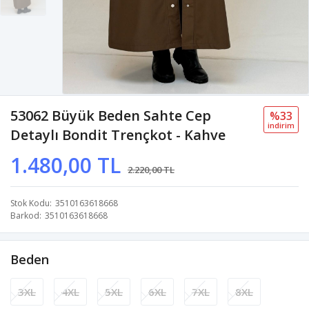
53062 Büyük Beden Sahte Cep
%33
i̇ndi̇ri̇m
Detaylı Bondit Trençkot - Kahve
1.480,00 TL
2.220,00 TL
Stok Kodu
3510163618668
Barkod
3510163618668
Beden
3XL
4XL
5XL
6XL
7XL
8XL