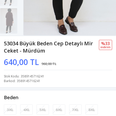
53034 Büyük Beden Cep Detaylı Mir
%33
i̇ndi̇ri̇m
Ceket - Mürdüm
640,00 TL
960,00 TL
Stok Kodu
3589145716241
Barkod
3589145716241
Beden
3XL
4XL
5XL
6XL
7XL
8XL