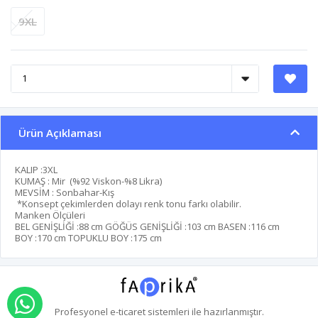
9XL
Ürün Açıklaması
KALIP :3XL
KUMAŞ : Mir (%92 Viskon-%8 Likra)
MEVSİM : Sonbahar-Kış
*Konsept çekimlerden dolayı renk tonu farkı olabilir.
Manken Ölçüleri
BEL GENİŞLİĞİ :
88 cm
GÖĞÜS GENİŞLİĞİ :
103 cm
BASEN :
116 cm
BOY :
170 cm
TOPUKLU BOY :
175 cm
WHATSAPP İLE SİPARİŞ VER
Profesyonel
e-ticaret
sistemleri ile hazırlanmıştır.