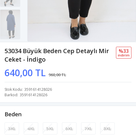
53034 Büyük Beden Cep Detaylı Mir
%33
i̇ndi̇ri̇m
Ceket - İndigo
640,00 TL
960,00 TL
Stok Kodu
3591614128026
Barkod
3591614128026
Beden
3XL
4XL
5XL
6XL
7XL
8XL