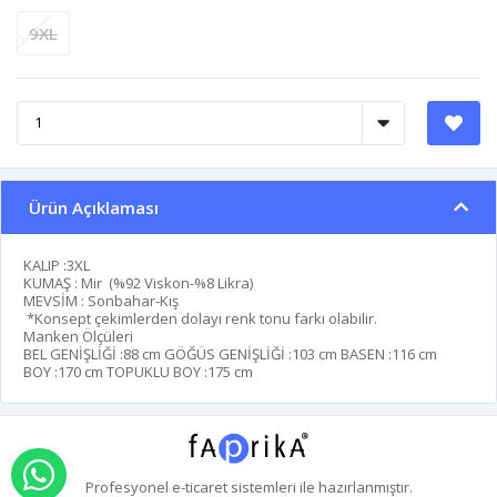
9XL
Ürün Açıklaması
KALIP :3XL
KUMAŞ : Mir (%92 Viskon-%8 Likra)
MEVSİM : Sonbahar-Kış
*Konsept çekimlerden dolayı renk tonu farkı olabilir.
Manken Ölçüleri
BEL GENİŞLİĞİ :
88 cm
GÖĞÜS GENİŞLİĞİ :
103 cm
BASEN :
116 cm
BOY :
170 cm
TOPUKLU BOY :
175 cm
WHATSAPP İLE SİPARİŞ VER
Profesyonel
e-ticaret
sistemleri ile hazırlanmıştır.