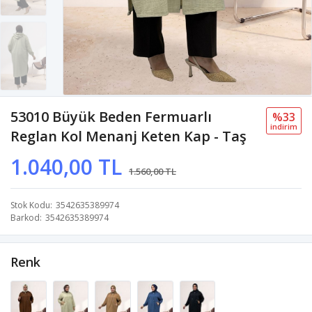
53010 Büyük Beden Fermuarlı
%33
i̇ndi̇ri̇m
Reglan Kol Menanj Keten Kap - Taş
1.040,00 TL
1.560,00 TL
Stok Kodu
3542635389974
Barkod
3542635389974
Renk