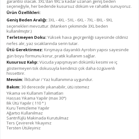
garantisi olacak. 3XL'dan 9XL'a kadar uzanan geniş beden
seçeneğiyle, her bedende kusursuz döküm ve rahatlık sunuyoruz.
Ürün Özellikleri:
Geniş Beden Aralığı:
3XL - 4XL - 5XL - 6XL - 7XL - 8XL - 9XL
seçenekleri mevcuttur. (Manken çekiminde 3XL beden
kullanılmıştır.)
Terletmeyen Doku:
Yüksek hava geçirgenliği sayesinde cildiniz
nefes alır, yaz sıcaklarında serin tutar.
Ütü Gerektirmez:
Kırışmaya dayanıklı Ayrobin yapısı sayesinde
gün boyu formunu korur, pratik kullanım sağlar.
Kusursuz Kalıp:
Vücuda yapışmayan dökümlü kesimi ve iç
göstermeyen tok dokusuyla kendinizi çok daha özgüvenli
hissettirir.
Mevsim:
İlkbahar / Yaz kullanımına uygundur.
Bakım:
30 derecede yıkanabilir, ütü istemez
Yıkama ve Kullanım Talimatları
Hassas Yıkama Yapılır (max 30°)
Ilık Ütü Yapılır ( 110 ° )
Kuru Temizleme Yapılır
Ağartıcı Kullanılmaz
Santrifüjlü Makinada Kurutulmaz
Ters Çevirerek Yıkayınız
Tersten Ütüleyiniz